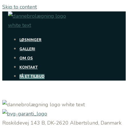
Skip to content
LØSNINGER
GALLERI
OM OS
KONTAKT
FÅ ET TILBUD
Roskildevej 143 B, DK-2620 Albertslund, Danmark