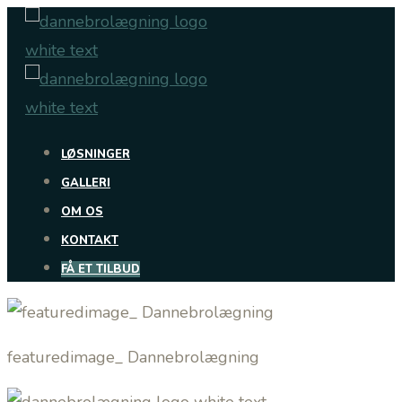
Skip
to
content
LØSNINGER
GALLERI
OM OS
KONTAKT
FÅ ET TILBUD
featuredimage_ Dannebrolægning